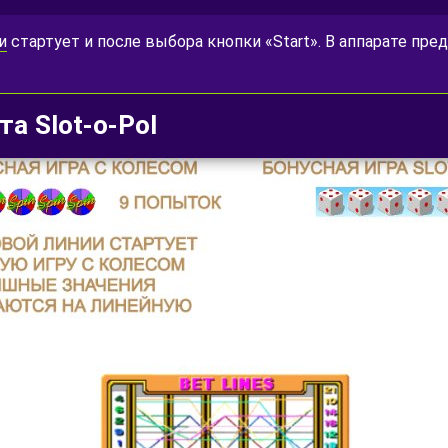
и
стартует и после выбора кнопки «Start». В аппарате пр
а Slot-o-Pol