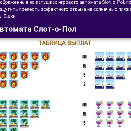
ображенные на катушках игрового автомата Slot-o-Pol, п
ощутить прелесть эффектного отдыха на солнечных пляжа
: Ешки.
автомата Слот-о-Пол