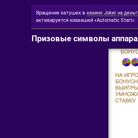
Вращение катушек в
казино Joker на деньг
активируется клавишей «Automatic Start».
Призовые символы аппарат