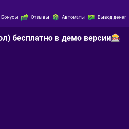
Бонусы
Отзывы
Автоматы
Вывод денег
ол) бесплатно в демо версии🎰