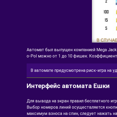
Автомат был выпущен компанией Mega Jack в
o-Pol можно от 1 до 10 фишек. Коэффициент
В автомате предусмотрена риск-игра на уд
Интерфейс автомата Ешки
Для вывода на экран правил бесплатного иг
Выбор номеров линий осуществляется кнопка
максимум взноса на спин, следует нажать на