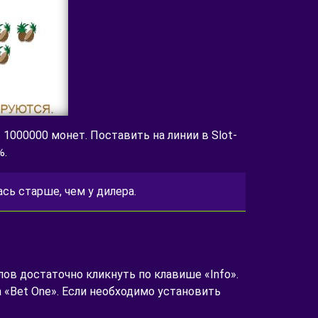
1000000 монет. Поставить на линии в Slot-
%.
сь старше, чем у дилера.
ов достаточно кликнуть по клавише «Info».
 «Bet One». Если необходимо установить