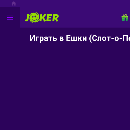
Играть в Ешки (Слот-о-П