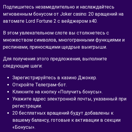
Подпишитесь незамедлительно и наслаждайтесь
мгновенным бонусом от Joker casino: 20 вращений на
автомате Lord Fortune 2 с вейджером x40.
В этом увлекательном слоте вы столкнетесь с
множеством символов, многогранными функциями и
респинами, приносящими щедрые выигрыши.
Для получения этого предложения, выполните
следующие шаги:
Зарегистрируйтесь в казино Джокер.
Откройте Телеграм-бот.
Кликните на кнопку «Получить бонусы».
Укажите адрес электронной почты, указанный при
регистрации.
20 бесплатных вращений будут добавлены к
вашему балансу, готовые к активации в секции
«Бонусы».