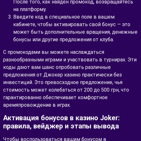
После того, как найден промокод, возвращайтесь
на платформу.
Введите код в специальное поле в вашем
кабинете, чтобы активировать свой бонус — это
может быть дополнительные вращения, денежные
бонусы или другие предложения от клуба.
С промокодами вы можете наслаждаться
разнообразными играми и участвовать в турнирах. Эти
коды дают вам шанс опробовать различные
предложения от Джокер казино практически без
инвестиций. Это превосходное предложение, чья
стоимость может колебаться от 200 до 500 грн, что
гарантированно обеспечивает комфортное
времяпровождение в играх.
Активация бонусов в казино Joker:
правила, вейджер и этапы вывода
Чтобы воспользоваться вашим бонусом в