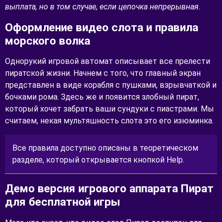
выплата, но в том случае, если цепочка непрерывная.
Оформление видео слота и правила
морского волка
Однорукий игровой автомат описывает все прелести
пиратской жизни. Начнем с того, что главный экран
представлен в виде корабля с пушками, взрывчаткой и
бочками рома. Здесь же и появится злобный пират,
который хочет забрать ваши сундуки с пиастрами. Мы
считаем, некая мультяшность слота это его изюминка.
Все правила доступно описаны в теоретическом
разделе, который открывается кнопкой Help.
Демо версия игрового аппарата Пират
для бесплатной игры