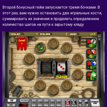
Второй бонусный гейм запускается тремя бочками. В
этот раз, вам нужно остановить две игральные кости,
суммировать их значения и проделать определенное
количество шагов на пути к зарытому кладу.